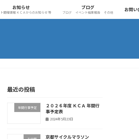
お知らせ
ブログ
お問い
ト開催情報 ＫＣＡからのお知らせ 等
ブログ イベント結果報告 その他
最近の投稿
２０２６年度 ＫＣＡ 年間行
年間行事予定
事予定表
2024年5月23日
京都サイクルマラソン