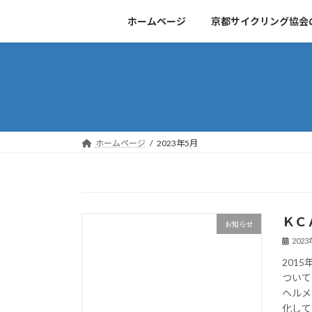
コ
ナ
ホームページ
京都サイクリング協会
ン
ビ
テ
ゲ
ン
ー
ツ
シ
へ
ョ
ス
ン
キ
に
ッ
移
ホームページ
2023年5月
プ
動
ＫＣ
お知らせ
202
201
ついて
ヘルメ
化して